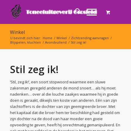
Winkel
U bevindt zich hier:
Home
/
Winkel
/
Zichtzending aanvragen
/
Blijspelen, kluchten
/
Avondvullend
/
Stil zeg ik!
Stil zeg ik!
‘Stil, zeg ik!’, een soort stopwoord waarmee een sluwe
zakenman geregeld anderen de mond snoert… als hij moet
nadenken… over al die louche zaakjes waarmee hij in goede
doen is geraakt, dikwijls ten koste van anderen. Eén van zijn
slachtoffers is de dochter van zijn geemigreerde broer. Met
het kapitaal dat die broer hem ter beschikking had gesteld om
zijn dochter na de dood van haar moeder een goeie
opvoeding te geven, heeft hij onrechtmatig gemanipuleerd. En