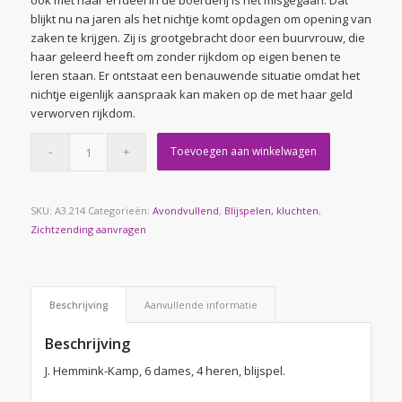
ook met haar erfdeel in de boerderij is het misgegaan. Dat
blijkt nu na jaren als het nichtje komt opdagen om opening van
zaken te krijgen. Zij is grootgebracht door een buurvrouw, die
haar geleerd heeft om zonder rijkdom op eigen benen te
leren staan. Er ontstaat een benauwende situatie omdat het
nichtje eigenlijk aanspraak kan maken op de met haar geld
verworven rijkdom.
Toevoegen aan winkelwagen
SKU:
A3.214
Categorieën:
Avondvullend
,
Blijspelen, kluchten
,
Zichtzending aanvragen
Beschrijving
Aanvullende informatie
Beschrijving
J. Hemmink-Kamp, 6 dames, 4 heren, blijspel.