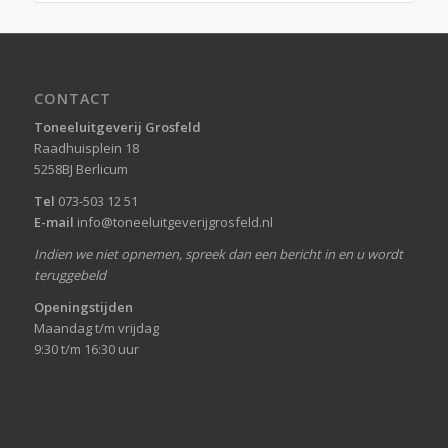
CONTACT
Toneeluitgeverij Grosfeld
Raadhuisplein 18
5258BJ Berlicum
Tel
073-503 12 51
E-mail
info@toneeluitgeverijgrosfeld.nl
Indien we niet opnemen, spreek dan een bericht in en u wordt
teruggebeld
Openingstijden
Maandag t/m vrijdag
9:30 t/m 16:30 uur